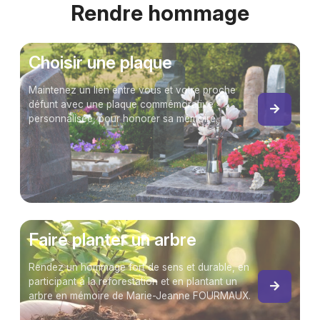
Rendre hommage
Choisir une plaque
Maintenez un lien entre vous et votre proche
défunt avec une plaque commémorative
personnalisée, pour honorer sa mémoire.
Faire planter un arbre
Rendez un hommage fort de sens et durable, en
participant à la reforestation et en plantant un
arbre en mémoire de Marie-Jeanne FOURMAUX.