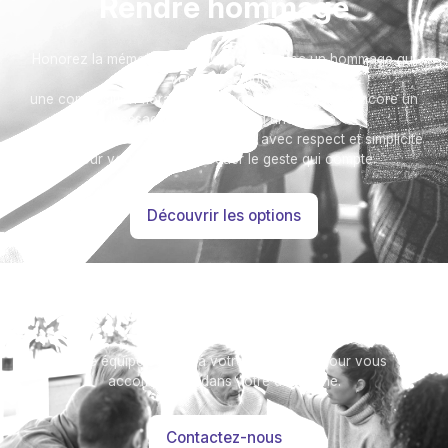
Rendre hommage
Honorez la mémoire de votre proche avec un hommage qui
vous ressemble :
une composition florale, une plaque, un arbre, ou encore un
message accompagné d'une photo.
Toutes nos options sont présentées avec respect et simplicité
pour vous aider à marquer le geste qui compte.
Découvrir les options
Besoin d’aide ?
Notre équipe se tient à votre disposition pour vous
accompagner dans votre démarche.
Contactez-nous