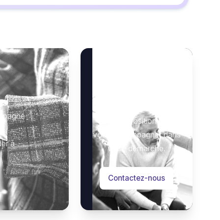
Besoin d’aide ?
 :
Notre équipe se tient à
ompagné
votre disposition pour
vous accompagner dans
der à
votre démarche.
Contactez-nous