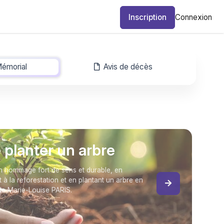
Inscription
Connexion
émorial
-
Avis de décès
e planter un arbre
 hommage fort de sens et durable, en
t à la reforestation et en plantant un arbre en
e Marie-Louise PARIS.