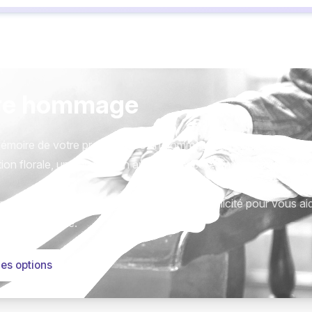
re hommage
émoire de votre proche avec un hommage qui vous ressemble
ion florale, une plaque, un arbre, ou encore un message acc
tions sont présentées avec respect et simplicité pour vous ai
este qui compte.
les options