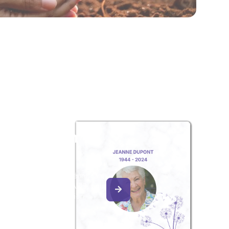
z un album
ouvenir
album collaboratif en réunissant
ges à Marie-Louise PARIS, pour
our une délicate attention.