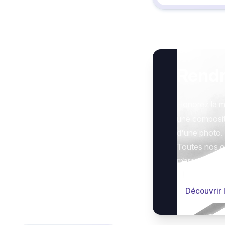
Rend
Honorez la m
une composit
d'une photo.
Toutes nos op
marquer le g
Découvrir 