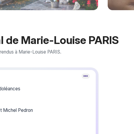
l de Marie-Louise PARIS
rendus à Marie-Louise PARIS.
Crée
du s
doléances
Créez un 
les homma
et Michel Pedron
vous ou p