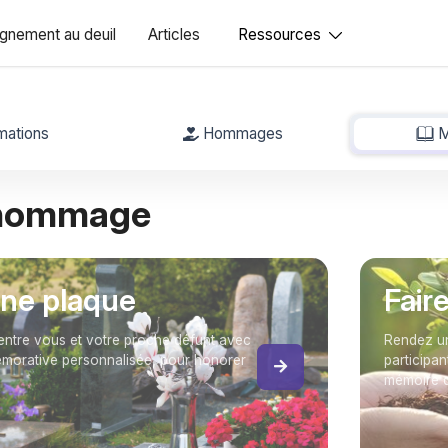
nement au deuil
Articles
Ressources
mations
Hommages
M
 hommage
une plaque
Fair
entre vous et votre proche défunt avec
Rendez un
orative personnalisée, pour honorer
participan
mémoire d