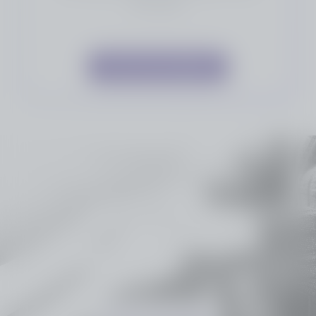
de chacun.
Voir l'avis de décès
Rendre hommage
Honorez la mémoire de votre proche avec un hommage qui
vous ressemble :
une composition florale, une plaque, un arbre, ou encore un
message accompagné d'une photo.
Toutes nos options sont présentées avec respect et simplicité
pour vous aider à marquer le geste qui compte.