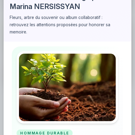
Marina NERSISSYAN
Fleurs, arbre du souvenir ou album collaboratif :
retrouvez les attentions proposées pour honorer sa
Faire planter un arbre
memoire.
Rendez un hommage fort de sens et durable, en
participant à la reforestation et en plantant un
arbre en mémoire de Marina NERSISSYAN.
Mémorial de Marina
NERSISSYAN
HOMMAGE DURABLE