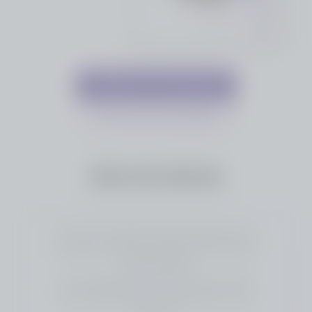
Déposer mon hommage
Voir tous les hommages
Avis de décès
C’est avec tristesse que nous faisons part
du décès de Marina NERSISSYAN survenu
le 28 mai 2026.
Les obsèques auront lieu le 02 juin 2026.
Son souvenir restera vivant dans le coeur