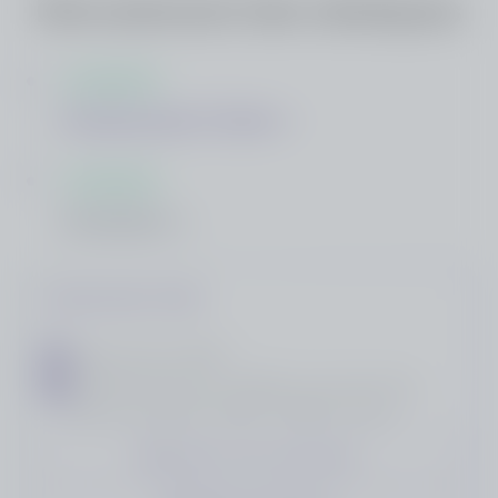
Déroulement des obsèques
02 JUIN 2026
Cérémonie Civile
02 JUIN 2026
Crémation
Cérémonie Civile
mardi 02 juin
à 16h30
CRÉMATORIUM DE TREBES Z.A DE SAUTES,
Rue du commerce, 11800, TREBES, France
Ajouter à mon calendrier