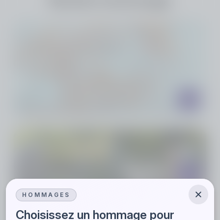
Faire livrer des fleurs
Rendez hommage en faisant livrer des fleurs à la
cérémonie de Marina NERSISSYAN.
Livraison 7j/7 par un artisan fleuriste local
Paiement en ligne 100% sécurisé
La cérémonie se déroule bientôt, plus aucune
commande n'est possible.
Choisir une plaque
Maintenez un lien entre vous et votre proche
défunt avec une plaque commémorative
personnalisée, pour honorer sa mémoire.
HOMMAGES
Choisissez un hommage pour