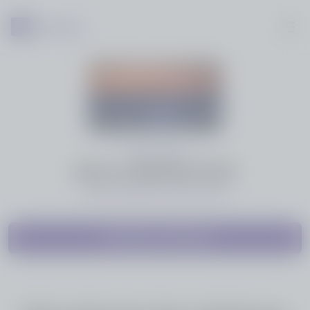
1950 - 2026
Marina NERSISSYAN
Nous a quittés le 28 mai 2026
Partager cette page