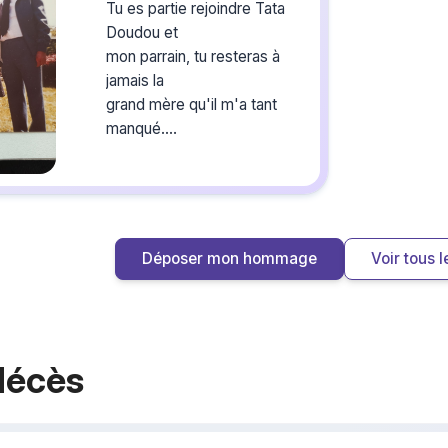
du s
Tu es partie rejoindre Tata
Doudou et
mon parrain, tu resteras à
Créez un 
les homma
jamais la
vous ou p
grand mère qu'il m'a tant
manqué.
Joli voyage et bisous volant
Déposer mon hommage
Voir tous
décès