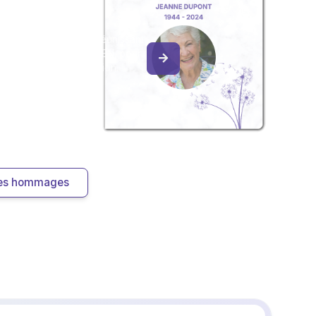
ouvenir
album collaboratif en réunissant
ges à Mauricette JULIEN, pour
our une délicate attention.
 les hommages