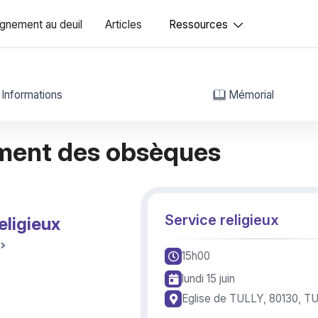
nement au deuil
Articles
Ressources
Informations
Mémorial
ment des obsèques
Service religieux
eligieux
15h00
lundi 15 juin
Eglise de TULLY, 80130, T