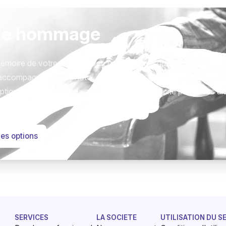
re hommage
émoire de votre proche avec un hommage qui vous ressemble
accompagné d'une photo.
tions sont présentées avec respect et simplicité pour vous ai
este qui compte.
les options
SERVICES
LA SOCIETE
UTILISATION DU S