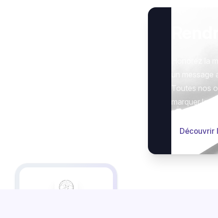
Rend
Honorez la m
un message 
Toutes nos op
marquer le g
Découvrir 
Cet espace en ligne vous
est proposé par les