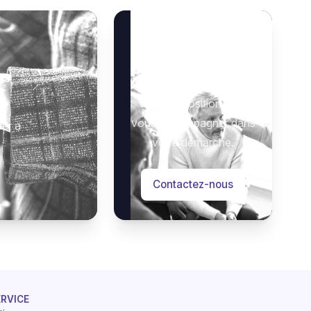
Besoin d’aide ?
Notre équipe se tient à
 :
votre disposition pour
vous accompagner dans
der à
votre démarche.
Contactez-nous
ERVICE