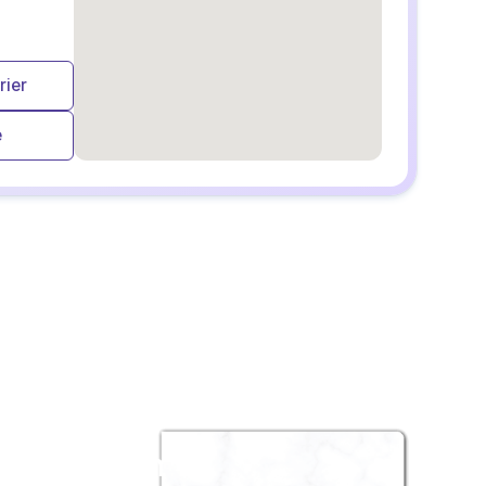
rier
e
embedgooglemap.net
z un album