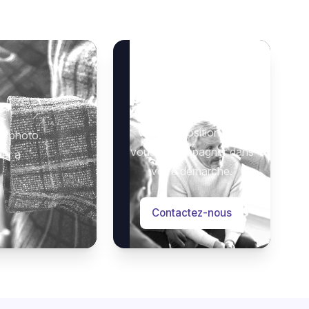
Besoin d’aide ?
Notre équipe se tient à
 :
votre disposition pour
e photo.
vous accompagner dans
der à
votre démarche.
Contactez-nous