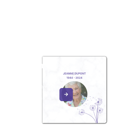
z un album
ouvenir
album collaboratif en réunissant
ages à Michel COETMEUR, pour
our une délicate attention.