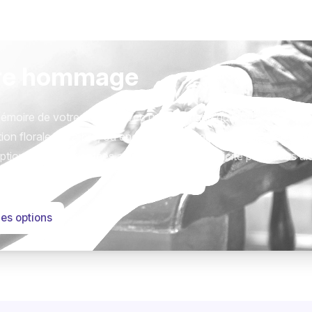
re hommage
émoire de votre proche avec un hommage qui vous ressemble
ion florale, un arbre, ou encore un message accompagné d'un
tions sont présentées avec respect et simplicité pour vous ai
este qui compte.
les options