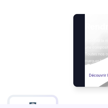
Rend
Honorez la m
une composit
Toutes nos op
marquer le g
Découvrir 