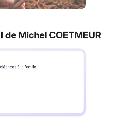
l de Michel COETMEUR
Crée
du s
léances à la famille.
Créez un 
les homm
vous ou p