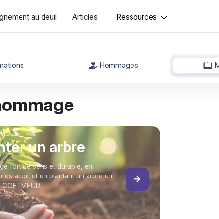
nement au deuil
Articles
Ressources
mations
Hommages
M
 hommage
anter un arbre
 fort de sens et durable, en
forestation et en plantant un arbre en
el COETMEUR.