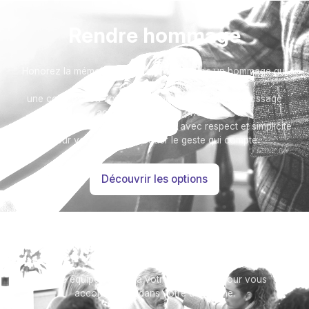
Rendre hommage
Honorez la mémoire de votre proche avec un hommage qui
vous ressemble :
une composition florale, un arbre, ou encore un message
accompagné d'une photo.
Toutes nos options sont présentées avec respect et simplicité
pour vous aider à marquer le geste qui compte.
Découvrir les options
Besoin d’aide ?
Notre équipe se tient à votre disposition pour vous
accompagner dans votre démarche.