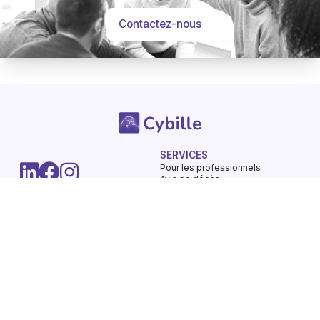
Contactez-nous
-
Hommages
Mémorial
SERVICES
Informations
Partager
Pour les professionnels
Avis de décès
Questions Fréquentes
LA SOCIETE
UTILISATION DU SERVICE
Nos engagements
Conditions d'utilisation
Mentions légales
Vie privée - Confidentialité
Contactez-nous
Gestions des Cookies
Charte du respect
Avis de décès