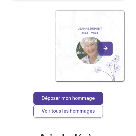
Créez un album
du souvenir
Créez un album collaboratif en réunissant
les hommages à Odile MASSET, pour
vous ou pour une délicate attention.
Déposer mon hommage
Voir tous les hommages