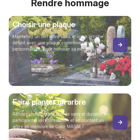
Rendre hommage
Choisir une plaque
Maintenez un lien entre vous et votre proche
défunt avec une plaque commémorative
personnalisée, pour honorer sa mémoire.
Faire planter un arbre
Rendez un hommage fort de sens et durable, en
participant à la reforestation et en plantant un
arbre en mémoire de Odile MASSET.