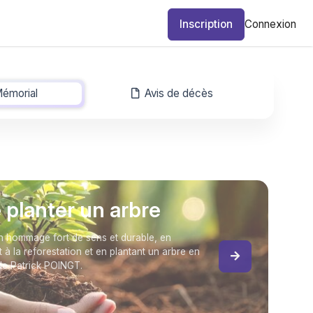
Inscription
Connexion
émorial
-
Avis de décès
e planter un arbre
 hommage fort de sens et durable, en
t à la reforestation et en plantant un arbre en
e Patrick POINGT.