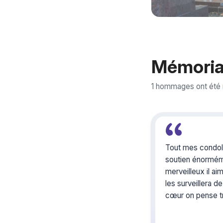
Mémoria
1 hommages ont été 
Tout mes condolé
soutien énormém
merveilleux il ai
les surveillera de
cœur on pense trè