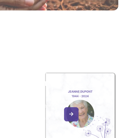
z un album
ouvenir
album collaboratif en réunissant
ges à Patrick POINGT, pour
our une délicate attention.