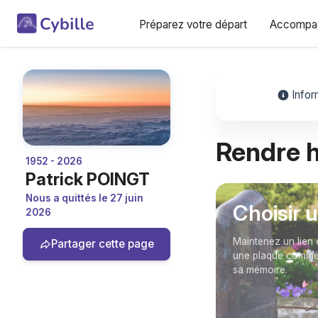
Préparez votre départ
Accompag
Infor
Rendre
1952 - 2026
Patrick POINGT
Nous a quittés le 27 juin
Choisir 
2026
Maintenez un lien 
Partager cette page
une plaque commém
sa mémoire.