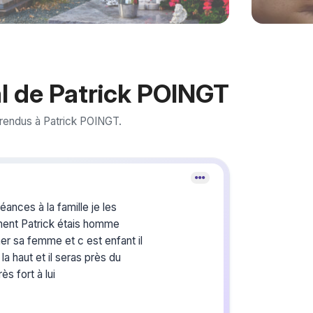
l de Patrick POINGT
rendus à Patrick POINGT.
Crée
du s
ances à la famille je les
ent Patrick étais homme
mer sa femme et c est enfant il
Créez un 
les homma
 la haut et il seras près du
vous ou p
s fort à lui