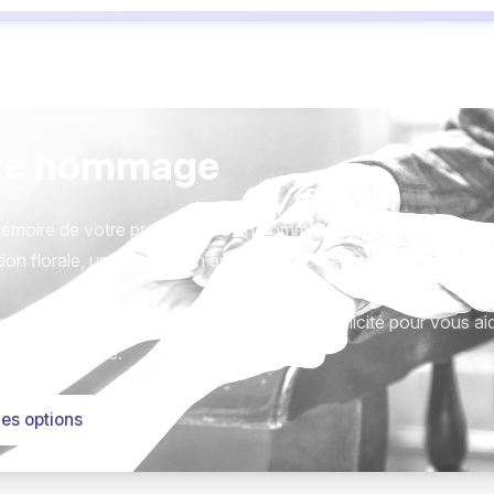
re hommage
émoire de votre proche avec un hommage qui vous ressemble
ion florale, une plaque, un arbre, ou encore un message acc
tions sont présentées avec respect et simplicité pour vous ai
este qui compte.
les options