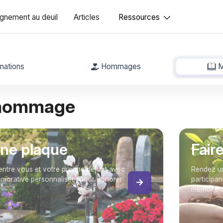
nement au deuil
Articles
Ressources
mations
Hommages
M
 hommage
une plaque
Fair
entre vous et votre proche défunt avec
Rendez un
orative personnalisée, pour honorer
participan
mémoire d