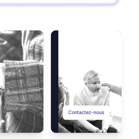
Besoin d’aide ?
 :
Notre équipe se tient à
ompagné
votre disposition pour
vous accompagner dans
der à
votre démarche.
Contactez-nous