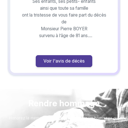
Ses enfants, ses petits- enfants
ainsi que toute sa famille
ont la tristesse de vous faire part du décès
de
Monsieur Pierre BOYER
survenu à l’âge de 81 ans.
La cérémonie religieuse aura lieu le
vendredi 1 août à 10h00 en l’église de
Chauzon, suivie d’un recueillement à 15h00
Voir l'avis de décès
au crématorium de Lavilledieu.
Cet avis tient lieu de faire-part et de
remerciements.
Rendre hommage
Honorez la mémoire de votre proche avec un hommage qui
vous ressemble :