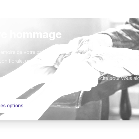
re hommage
émoire de votre proche avec un hommage qui vous ressemble
ion florale, une plaque, un arbre, ou encore un message acc
tions sont présentées avec respect et simplicité pour vous ai
este qui compte.
les options