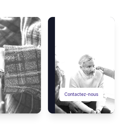
Besoin d’aide ?
 :
Notre équipe se tient à
ompagné
votre disposition pour
vous accompagner dans
der à
votre démarche.
Contactez-nous