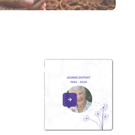
z un album
ouvenir
album collaboratif en réunissant
ges à Solange LE BLAY, pour
our une délicate attention.