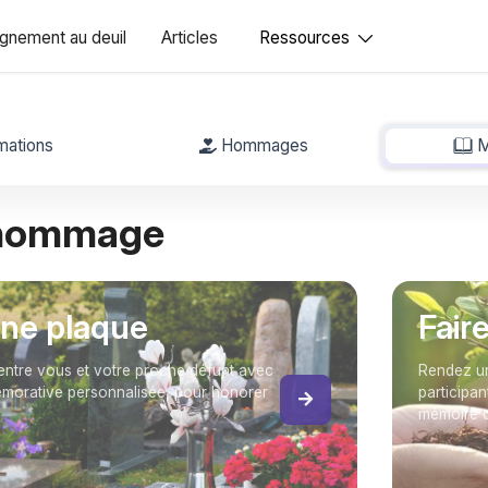
nement au deuil
Articles
Ressources
mations
Hommages
M
 hommage
une plaque
Fair
entre vous et votre proche défunt avec
Rendez un
orative personnalisée, pour honorer
participan
mémoire d