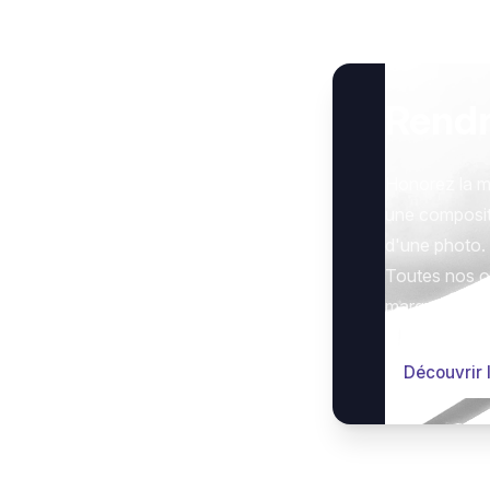
Rend
Honorez la m
une composit
d'une photo.
Toutes nos op
marquer le g
Découvrir 