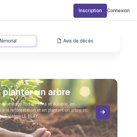
Inscription
Connexion
émorial
-
Avis de décès
e planter un arbre
 hommage fort de sens et durable, en
t à la reforestation et en plantant un arbre en
e Solange LE BLAY.