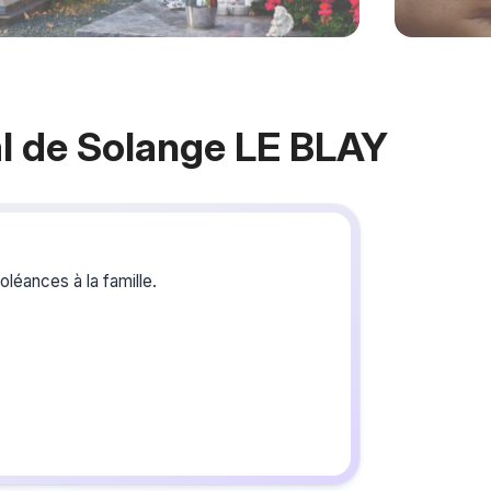
l de Solange LE BLAY
Crée
du s
léances à la famille.
Créez un 
les homma
vous ou p