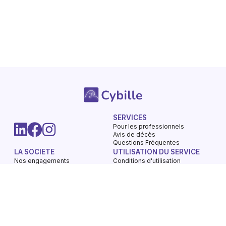
SERVICES
Pour les professionnels
Avis de décès
Questions Fréquentes
LA SOCIETE
UTILISATION DU SERVICE
Nos engagements
Conditions d'utilisation
Mentions légales
Vie privée - Confidentialité
Contactez-nous
Gestions des Cookies
Charte du respect
Avis de décès