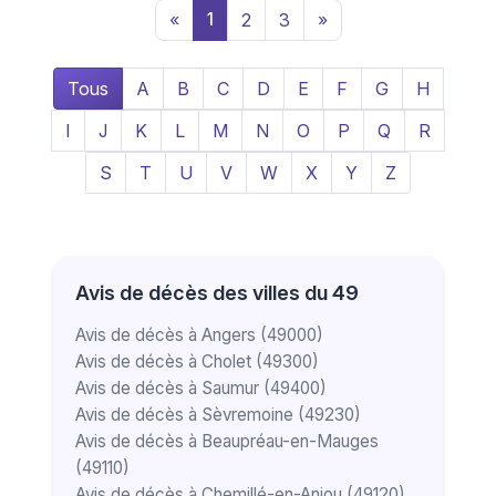
«
1
2
3
»
Tous
A
B
C
D
E
F
G
H
I
J
K
L
M
N
O
P
Q
R
S
T
U
V
W
X
Y
Z
Avis de décès des villes du 49
Avis de décès à Angers (49000)
Avis de décès à Cholet (49300)
Avis de décès à Saumur (49400)
Avis de décès à Sèvremoine (49230)
Avis de décès à Beaupréau-en-Mauges
(49110)
Avis de décès à Chemillé-en-Anjou (49120)