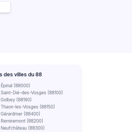
 des villes du 88
 Épinal (88000)
 Saint-Dié-des-Vosges (88100)
 Golbey (88190)
à Thaon-les-Vosges (88150)
à Gérardmer (88400)
à Remiremont (88200)
à Neufchâteau (88300)