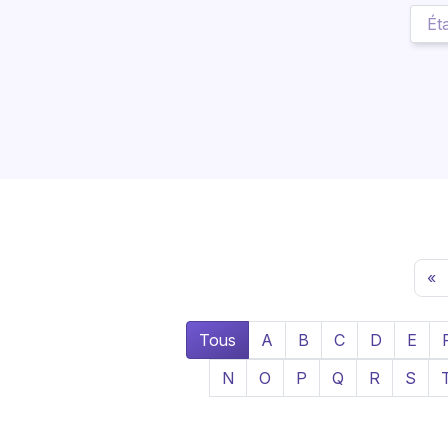
«
Tous
A
B
C
D
E
N
O
P
Q
R
S