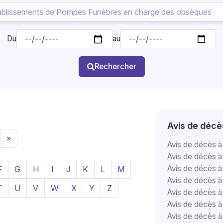
Du
au
Rechercher
Avis de décès
»
Avis de décès à
Avis de décès à
Avis de décès à
F
G
H
I
J
K
L
M
Avis de décès 
T
U
V
W
X
Y
Z
Avis de décès 
Avis de décès 
Avis de décès 