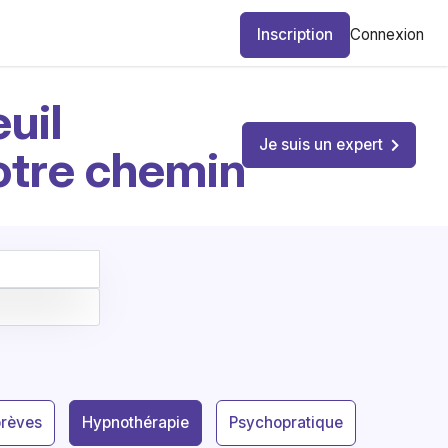
Inscription
Connexion
uil
Je suis un expert
otre chemin
brèves
Hypnothérapie
Psychopratique