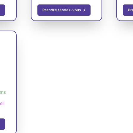
Prendre rendez-vous
Pr
ons
il