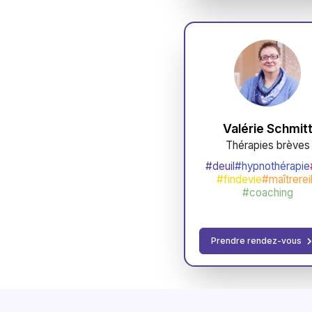
Valérie Schmit
Thérapies brèves
#deuil
#hypnothérapie
#findevie
#maîtrerei
#coaching
Prendre rendez-vous