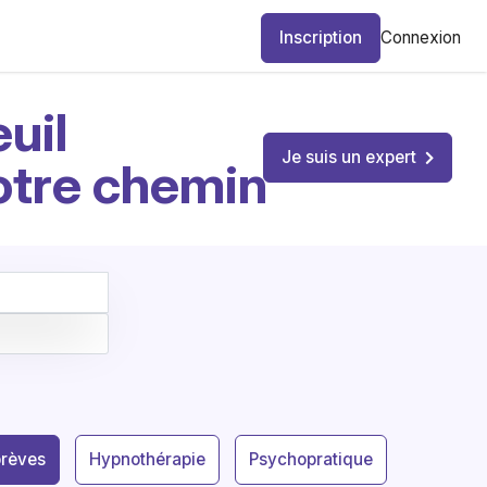
Inscription
Connexion
uil
Je suis un expert
otre chemin
brèves
Hypnothérapie
Psychopratique