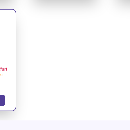
t
#art
ki