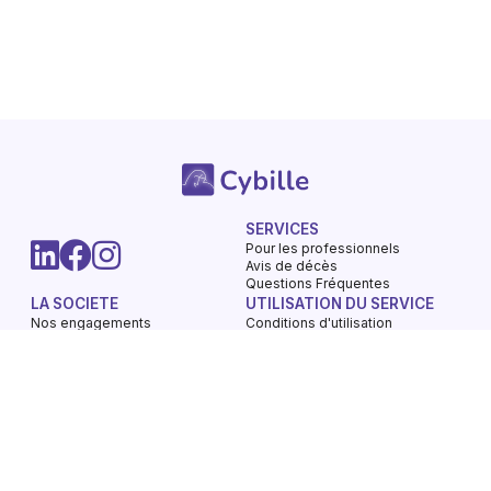
SERVICES
Pour les professionnels
Avis de décès
Questions Fréquentes
LA SOCIETE
UTILISATION DU SERVICE
Nos engagements
Conditions d'utilisation
Mentions légales
Vie privée - Confidentialité
Contactez-nous
Gestions des Cookies
Charte du respect
Avis de décès