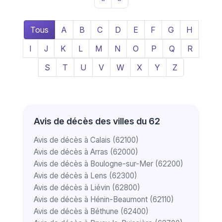
Tous
A
B
C
D
E
F
G
H
I
J
K
L
M
N
O
P
Q
R
S
T
U
V
W
X
Y
Z
Avis de décès des villes du 62
Avis de décès à Calais (62100)
Avis de décès à Arras (62000)
Avis de décès à Boulogne-sur-Mer (62200)
Avis de décès à Lens (62300)
Avis de décès à Liévin (62800)
Avis de décès à Hénin-Beaumont (62110)
Avis de décès à Béthune (62400)