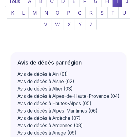
Tous
A
B
C
D
E
F
G
H
I
J
K
L
M
N
O
P
Q
R
S
T
U
V
W
X
Y
Z
Avis de décès par région
Avis de décès à Ain (01)
Avis de décès à Aisne (02)
Avis de décès à Allier (03)
Avis de décès à Alpes-de-Haute-Provence (04)
Avis de décès à Hautes-Alpes (05)
Avis de décès à Alpes-Maritimes (06)
Avis de décès à Ardèche (07)
Avis de décès à Ardennes (08)
Avis de décès à Ariège (09)