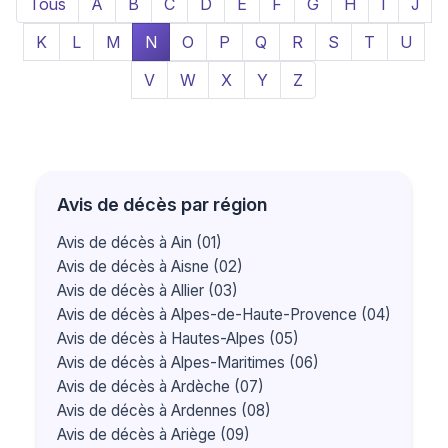
Tous
A
B
C
D
E
F
G
H
I
J
K
L
M
N
O
P
Q
R
S
T
U
V
W
X
Y
Z
Avis de décès par région
Avis de décès à Ain (01)
Avis de décès à Aisne (02)
Avis de décès à Allier (03)
Avis de décès à Alpes-de-Haute-Provence (04)
Avis de décès à Hautes-Alpes (05)
Avis de décès à Alpes-Maritimes (06)
Avis de décès à Ardèche (07)
Avis de décès à Ardennes (08)
Avis de décès à Ariège (09)