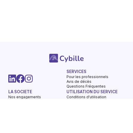
SERVICES
Pour les professionnels
Avis de décès
Questions Fréquentes
LA SOCIETE
UTILISATION DU SERVICE
Nos engagements
Conditions d'utilisation
Mentions légales
Vie privée - Confidentialité
Contactez-nous
Gestions des Cookies
Charte du respect
Avis de décès