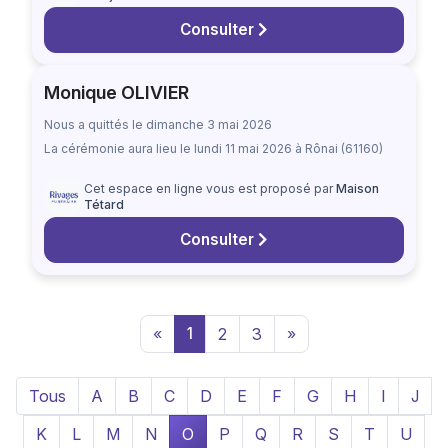
Consulter
Monique OLIVIER
Nous a quittés le dimanche 3 mai 2026
La cérémonie aura lieu
le lundi 11 mai 2026
à Rônai (61160)
Cet espace en ligne vous est proposé par
Maison
Tétard
Consulter
«
1
2
3
»
Tous
A
B
C
D
E
F
G
H
I
J
K
L
M
N
O
P
Q
R
S
T
U