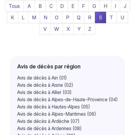
Tous
A
B
C
D
E
F
G
H
I
J
K
L
M
N
O
P
Q
R
S
T
U
V
W
X
Y
Z
Avis de décès par région
Avis de décès à Ain (01)
Avis de décès à Aisne (02)
Avis de décès à Allier (03)
Avis de décès à Alpes-de-Haute-Provence (04)
Avis de décès à Hautes-Alpes (05)
Avis de décès à Alpes-Maritimes (06)
Avis de décès à Ardèche (07)
Avis de décès à Ardennes (08)