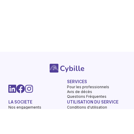
SERVICES
Pour les professionnels
Avis de décès
Questions Fréquentes
LA SOCIETE
UTILISATION DU SERVICE
Nos engagements
Conditions d'utilisation
Mentions légales
Vie privée - Confidentialité
Contactez-nous
Gestions des Cookies
Charte du respect
Avis de décès